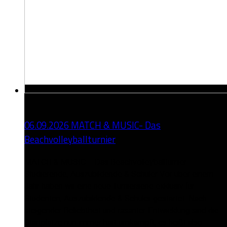
06.09.2026 MATCH & MUSIC- Das
Beachvolleyballturnier
MATCH & MUSIC – Das Beachvolleyballturnier
Studierende, Auszubildende & Schüler Vor über einem
Jahr haben wir eine neue Turnierserie exklusiv für
Studenten, Auszubildende & Schüler gestartet. Nach
steigender Beliebtheit und rasanter Entwicklung sind die
Startplätze nun immer hart umkämpft, es heißt also