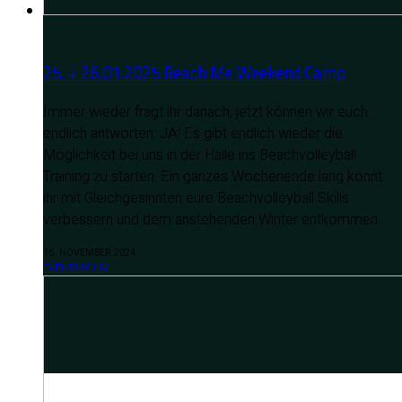
25. + 26.01.2025 Beach Me Weekend Camp
Immer wieder fragt ihr danach, jetzt können wir euch
endlich antworten: JA! Es gibt endlich wieder die
Möglichkeit bei uns in der Halle ins Beachvolleyball
Training zu starten. Ein ganzes Wochenende lang könnt
ihr mit Gleichgesinnten eure Beachvolleyball Skills
verbessern und dem anstehenden Winter entkommen.
16. NOVEMBER 2024
EVENTARCHIV