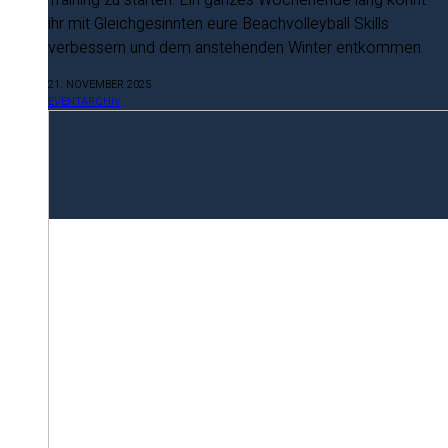
Training zu starten. Ein ganzes Wochenende lang könnt
ihr mit Gleichgesinnten eure Beachvolleyball Skills
verbessern und dem anstehenden Winter entkommen.
21. NOVEMBER 2025
EVENTARCHIV