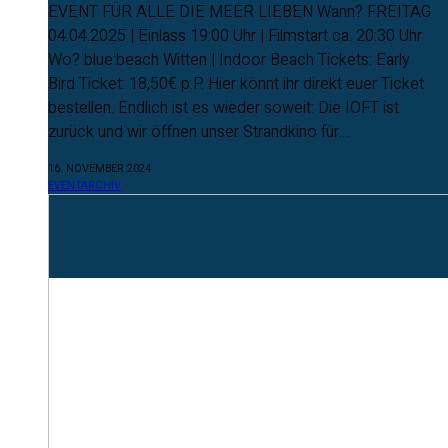
EVENT FÜR ALLE DIE MEER LIEBEN Wann? FREITAG
04.04.2025 | Einlass 19:00 Uhr | Filmstart ca. 20:30 Uhr
Wo? blue:beach Witten | Indoor Beach Tickets: Early
Bird Ticket: 18,50€ p.P. Hier könnt ihr direkt euer Ticket
bestellen. Endlich ist es wieder soweit: Die IOFT ist
zurück und wir öffnen unser Strandkino für…
16. NOVEMBER 2024
EVENTARCHIV