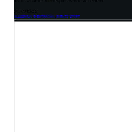
Tour zu sammeln. Gespielt wurde auf einem…
24. MÄRZ 2026
ALLGEMEIN
,
EVENTARCHIV
,
EVENTS
,
SPORT