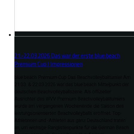
21.-22.03.2026 Das war der erste blue:beach
Premium Cup | Impressionen
blue:beach Premium Cup Das Beachvolleyballturnier Am
21.03. & 22.03.2026 war das blue:beach Mittelpunkt der
deutschen Beachvolleyballszene. Als offizieller
Ausrichter des WVV Premium Beachvolleyballturniers
wurde am vergangenen Wochenende die Saison des
leistungsorientierten Beachvolleyballs eröffnet. Top-
Athletinnen und -Athleten aus ganz Deutschland traten
an, um wichtige Ranglistenpunkte für die German Beach