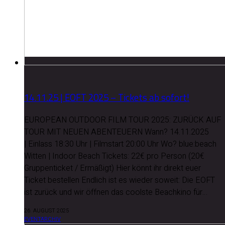
14.11.25 | EOFT 2025 – Tickets ab sofort!
EUROPEAN OUTDOOR FILM TOUR 2025: ZURÜCK AUF
TOUR MIT NEUEN ABENTEUERN Wann? 14.11.2025
| Einlass 18:30 Uhr | Filmstart 20:00 Uhr Wo? blue:beach
Witten | Indoor Beach Tickets: 22€ pro Person (20€
Gruppenticket / Ermäßigt) Hier könnt ihr direkt euer
Ticket bestellen Endlich ist es wieder soweit: Die EOFT
ist zurück und wir öffnen das coolste Beachkino für…
26. AUGUST 2025
EVENTARCHIV