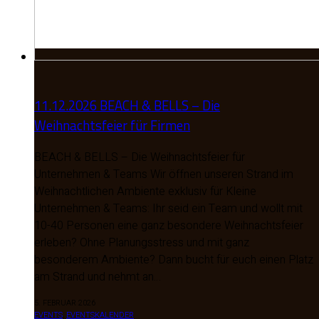
11.12.2026 BEACH & BELLS – Die
Weihnachtsfeier für Firmen
BEACH & BELLS – Die Weihnachtsfeier für
Unternehmen & Teams Wir öffnen unseren Strand im
Weihnachtlichen Ambiente exklusiv für Kleine
Unternehmen & Teams: Ihr seid ein Team und wollt mit
10-40 Personen eine ganz besondere Weihnachtsfeier
erleben? Ohne Planungsstress und mit ganz
besonderem Ambiente? Dann bucht für euch einen Platz
am Strand und nehmt an…
5. FEBRUAR 2026
EVENTS
,
EVENTSKALENDER