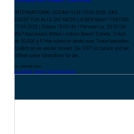
INTERNATIONAL OCEAN FILM TOUR 2026: DAS
EVENT FÜR ALLE DIE MEER LIEBEN Wann? FREITAG
17.04.2025 | Einlass 19:00 Uhr | Filmstart ca. 20:30 Uhr
Wo? blue:beach Witten | Indoor Beach Tickets: Ticket:
ab 20,00€ p.P. Hier könnt ihr direkt euer Ticket bestellen.
Endlich ist es wieder soweit: Die IOFT ist zurück und wir
öffnen unser Strandkino für die…
24. JANUAR 2026
ALLGEMEIN
,
EVENTS
,
EVENTSKALENDER